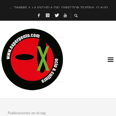
TIMBRE 4, LA ESCUELA DEL DIRECTOR TEATRAL CLAUDIO 
30 AÑOS (NO ES NADA) DE LA KATARSIS DEL TOMATAZO
MILITARES JUDÍAS EN #EXVITA
D’BALDOMEROS REINVENTAN [BITÁCORA 3.0] EN EXVITA
MARSHALL FLASH PRESENTA EN EXVITA [RELATIVA SENCILL
JOFRE BARDAGÍ EN EXVITA INTERPRETANDO A SERRAT
YORCH PRESENTA [CURSO DE ARMONÍA PERSECUTORIA] EN
MAGALÍ SARE NOS EXPLICA [DESCASADA]
«NO TENGO PUTOS SUEÑOS»
[A FUEGO] DE ESTEL DÍAZ
Publicaciones en el tag