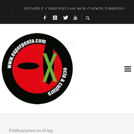
ESTHER F. CARRODEGUAS NOS CUENTA [LIBRES!!!]
[TERRA DE GUAPES] DE SANDRA MONFORT
[ELECTRA JONDA] DE JUAN GUERRERO ZAMORA
TIMBRE 4, LA ESCUELA DEL DIRECTOR TEATRAL CLAUDIO 
30 AÑOS (NO ES NADA) DE LA KATARSIS DEL TOMATAZO
MILITARES JUDÍAS EN #EXVITA
D’BALDOMEROS REINVENTAN [BITÁCORA 3.0] EN EXVITA
MARSHALL FLASH PRESENTA EN EXVITA [RELATIVA SENCILL
JOFRE BARDAGÍ EN EXVITA INTERPRETANDO A SERRAT
YORCH PRESENTA [CURSO DE ARMONÍA PERSECUTORIA] EN
Publicaciones en el tag