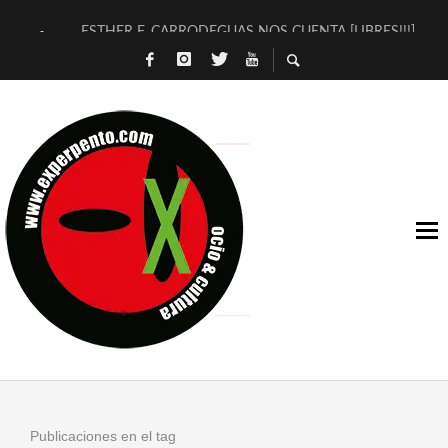
ESTHER F. CARRODEGUAS NOS CUENTA [LIBRES!!!]
[TERRA DE GUAPES] DE SANDRA MONFORT
[ELECTRA JONDA] DE JUAN GUERRERO ZAMORA
TIMBRE 4, LA ESCUELA DEL DIRECTOR TEATRAL CLAUDIO 
30 AÑOS (NO ES NADA) DE LA KATARSIS DEL TOMATAZO
MILITARES JUDÍAS EN #EXVITA
D’BALDOMEROS REINVENTAN [BITÁCORA 3.0] EN EXVITA
MARSHALL FLASH PRESENTA EN EXVITA [RELATIVA SENCILL
JOFRE BARDAGÍ EN EXVITA INTERPRETANDO A SERRAT
YORCH PRESENTA [CURSO DE ARMONÍA PERSECUTORIA] EN
Publicaciones en el tag