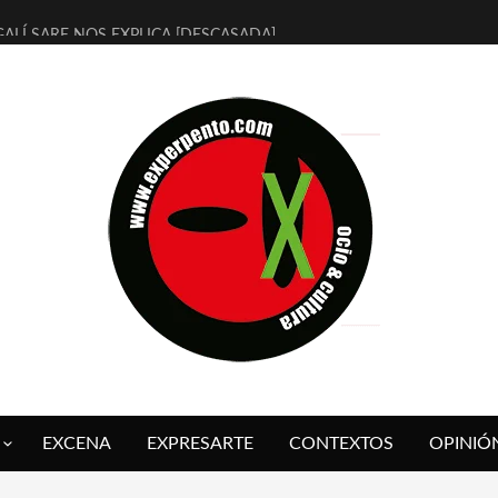
ALÍ SARE NOS EXPLICA [DESCASADA]
 TENGO PUTOS SUEÑOS»
FUEGO] DE ESTEL DÍAZ
 BOLA NEGRA] DE JAVIER CALVO Y JAVIER AMBROSSI
O OVNIES LLEGAN CORRIENDO A ARANDA (SONORAMA Y COSQUÍN
IX CALVO NOS PRESENTA [LAS PALMERAS] (NOVELA DE VAMPIROS V
 SER QUERIDO] DE RODRIGO SOROGOYEN
REVISTA A IVÁN HUMANES POR [EL LIBRO ROJO]
ABAL, ARRABAL, ARRABAL, ARRABEAUX
 ASOMBRO CASUAL A LA MIRADA PURA: [SOBRE ARTE INFANTIL] D
EXCENA
EXPRESARTE
CONTEXTOS
OPINIÓ