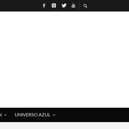
 ROCK)
IVOS Y MUERTOS)
E RAÚL HERRERO
N
UNIVERSO AZUL