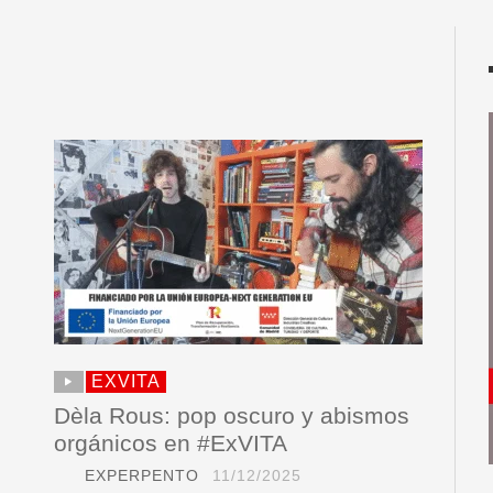
EXVITA
Dèla Rous: pop oscuro y abismos
orgánicos en #ExVITA
EXPERPENTO
11/12/2025