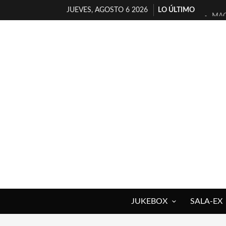
JUEVES, AGOSTO 6 2026
LO ÚLTIMO
MAG
«NO
[A 
[LA
OSL
FÉL
[EL
ENT
ARR
DEL
JUKEBOX
SALA-EX