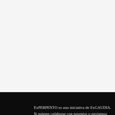
ExPERPENTO es una iniciativa de
ExGAUDIA
.
Si quieres colaborar con nosotros o enviarnos