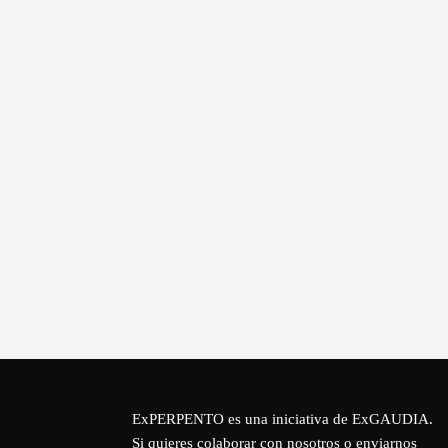
ExPERPENTO es una iniciativa de
ExGAUDIA
.
Si quieres colaborar con nosotros o enviarnos