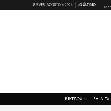
JUEVES, AGOSTO 6 2026
LO ÚLTIMO
MAG
«NO
[A 
[LA
OSL
FÉL
[EL
ENT
ARR
DEL
JUKEBOX
SALA-EX