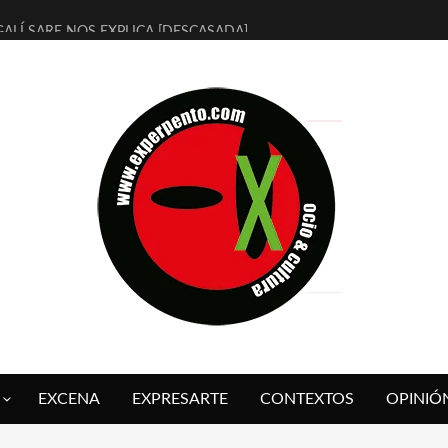
ALÍ SARE NOS EXPLICA [DESCASADA]
 TENGO PUTOS SUEÑOS»
FUEGO] DE ESTEL DÍAZ
 BOLA NEGRA] DE JAVIER CALVO Y JAVIER AMBROSSI
O OVNIES LLEGAN CORRIENDO A ARANDA (SONORAMA Y COSQUÍN
IX CALVO NOS PRESENTA [LAS PALMERAS] (NOVELA DE VAMPIROS V
 SER QUERIDO] DE RODRIGO SOROGOYEN
REVISTA A IVÁN HUMANES POR [EL LIBRO ROJO]
ABAL, ARRABAL, ARRABAL, ARRABEAUX
 ASOMBRO CASUAL A LA MIRADA PURA: [SOBRE ARTE INFANTIL] D
EXCENA
EXPRESARTE
CONTEXTOS
OPINIÓ