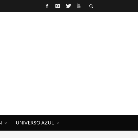
 ROCK)
IVOS Y MUERTOS)
E RAÚL HERRERO
N
UNIVERSO AZUL