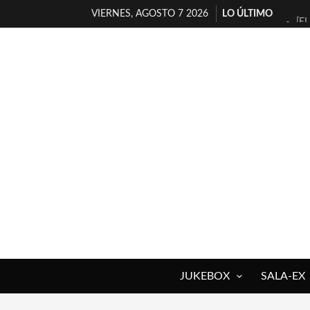
VIERNES, AGOSTO 7 2026
LO ÚLTIMO
[E
TI
30
MI
D’
MA
JO
YO
MA
«N
JUKEBOX
SALA-EX