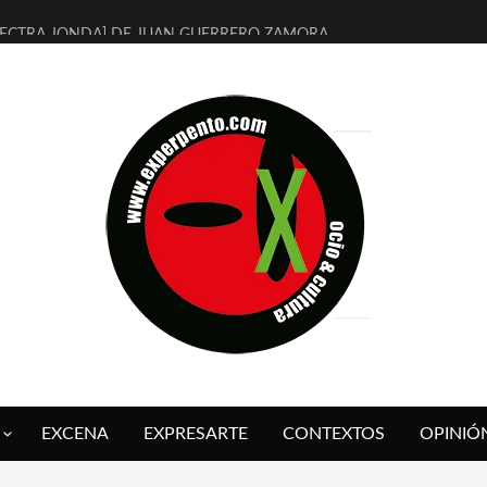
LECTRA JONDA] DE JUAN GUERRERO ZAMORA
MBRE 4, LA ESCUELA DEL DIRECTOR TEATRAL CLAUDIO TOLCACHIR
 AÑOS (NO ES NADA) DE LA KATARSIS DEL TOMATAZO
LITARES JUDÍAS EN #EXVITA
BALDOMEROS REINVENTAN [BITÁCORA 3.0] EN EXVITA
RSHALL FLASH PRESENTA EN EXVITA [RELATIVA SENCILLEZ]
FRE BARDAGÍ EN EXVITA INTERPRETANDO A SERRAT
RCH PRESENTA [CURSO DE ARMONÍA PERSECUTORIA] EN EXVITA
GALÍ SARE NOS EXPLICA [DESCASADA]
O TENGO PUTOS SUEÑOS»
EXCENA
EXPRESARTE
CONTEXTOS
OPINIÓ