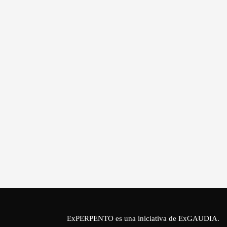
ExPERPENTO es una iniciativa de
ExGAUDIA
.