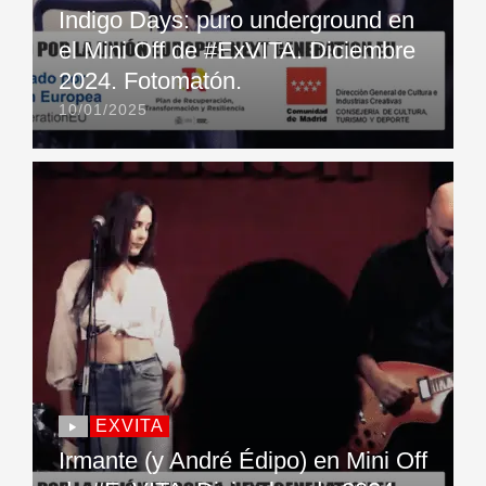
Indigo Days: puro underground en
el Mini Off de #ExVITA. Diciembre
2024. Fotomatón.
10/01/2025
EXVITA
Irmante (y André Édipo) en Mini Off