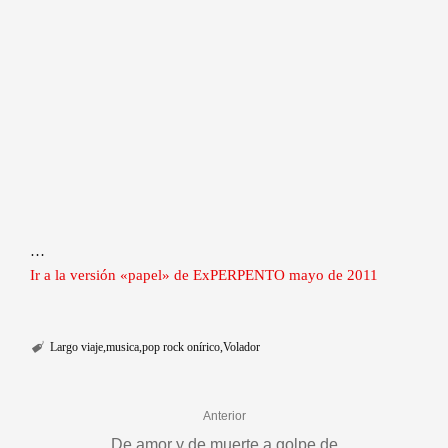
…
Ir a la versión «papel» de ExPERPENTO mayo de 2011
Largo viaje
musica
pop rock onírico
Volador
Anterior
De amor y de muerte a golpe de