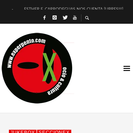
ESTHER F. CARRODEGUAS NOS CUENTA [LIBRES!!!]
[TERRA DE GUAPES] DE SANDRA MONFORT
[ELECTRA JONDA] DE JUAN GUERRERO ZAMORA
TIMBRE 4, LA ESCUELA DEL DIRECTOR TEATRAL CLAUDIO 
30 AÑOS (NO ES NADA) DE LA KATARSIS DEL TOMATAZO
MILITARES JUDÍAS EN #EXVITA
D’BALDOMEROS REINVENTAN [BITÁCORA 3.0] EN EXVITA
MARSHALL FLASH PRESENTA EN EXVITA [RELATIVA SENCILL
JOFRE BARDAGÍ EN EXVITA INTERPRETANDO A SERRAT
YORCH PRESENTA [CURSO DE ARMONÍA PERSECUTORIA] EN
JUKEBOX
SECCIONEX