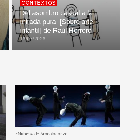
CONTEXTOS
Del asombro casual a la
mirada pura: [Sobre arte
infantil] de Raúl Herrero
16/07/2026
«Nubes» de Aracaladanza