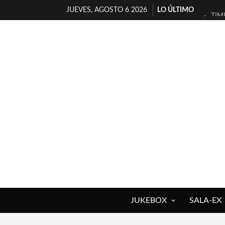
JUEVES, AGOSTO 6 2026
LO ÚLTIMO
TIM
30 
MIL
D’B
MAR
JOF
YOR
MAG
«NO
[A 
JUKEBOX
SALA-EX