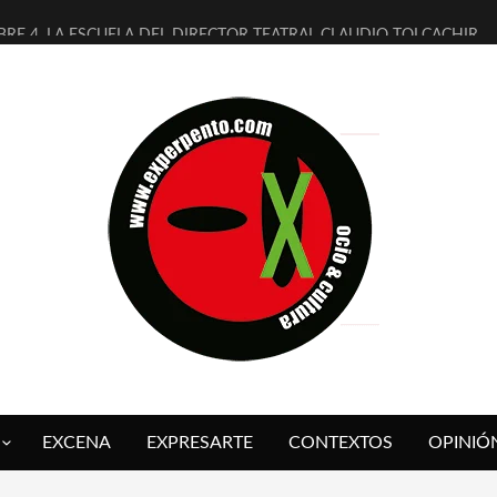
BRE 4, LA ESCUELA DEL DIRECTOR TEATRAL CLAUDIO TOLCACHIR
AÑOS (NO ES NADA) DE LA KATARSIS DEL TOMATAZO
ITARES JUDÍAS EN #EXVITA
ALDOMEROS REINVENTAN [BITÁCORA 3.0] EN EXVITA
SHALL FLASH PRESENTA EN EXVITA [RELATIVA SENCILLEZ]
RE BARDAGÍ EN EXVITA INTERPRETANDO A SERRAT
CH PRESENTA [CURSO DE ARMONÍA PERSECUTORIA] EN EXVITA
ALÍ SARE NOS EXPLICA [DESCASADA]
 TENGO PUTOS SUEÑOS»
FUEGO] DE ESTEL DÍAZ
EXCENA
EXPRESARTE
CONTEXTOS
OPINIÓ