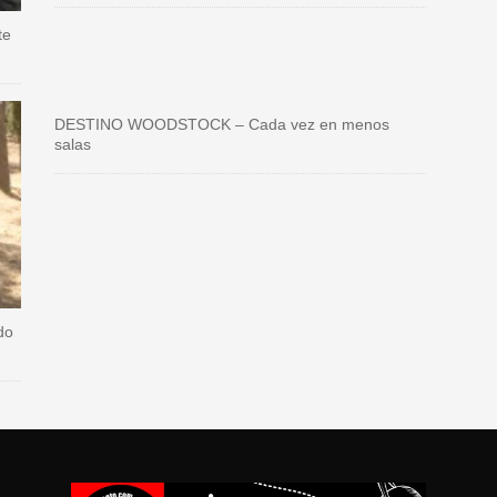
te
DESTINO WOODSTOCK – Cada vez en menos
salas
do