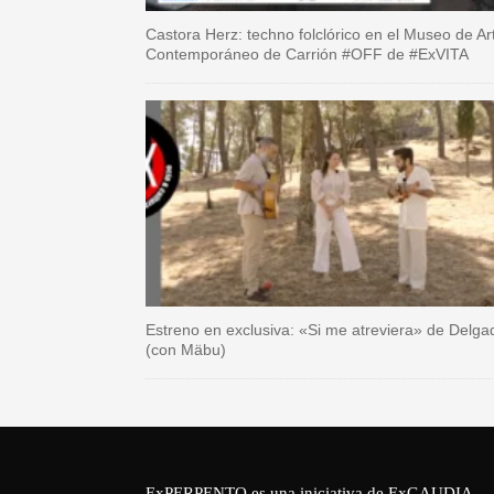
Castora Herz: techno folclórico en el Museo de Ar
Contemporáneo de Carrión #OFF de #ExVITA
Estreno en exclusiva: «Si me atreviera» de Delga
(con Mäbu)
ExPERPENTO es una iniciativa de
ExGAUDIA
.