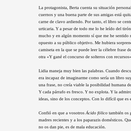
La protagonista, Berta cuenta su situación persona
cuernos y una buena parte de sus amigas está quit
carne de clavo ardiendo. Por tanto, el libro se c
urticaria. Y a pesar de todo me lo he leído del tiró
mucho y en algún momento sí que me he sentido r
opuesto a su público objetivo. Me hubiera sorprend
camiseta en la que se puede leer la célebre frase 
otra «Y gané el concurso de solteros con recursos».
Lidia maneja muy bien las palabras. Cuando descu
era incapaz de imaginarme como sería un libro suy
una frase, no creía viable la posibilidad humana de 
Y cada párrafo es fresco. Y no explota. Y la admiro
ideas, sino de los conceptos. Con lo difícil que es 
Confió en que a vosotros
Ácido fólico
también os g
madres recientes y a los paparazis domésticos. Q
no os dan pie, es de mala educación.