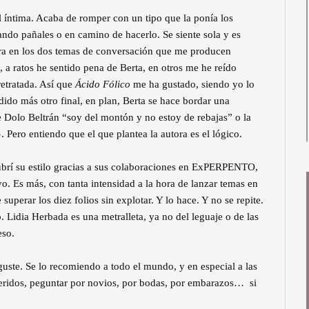
l íntima. Acaba de romper con un tipo que la ponía los
ando pañales o en camino de hacerlo. Se siente sola y es
entra en los dos temas de conversación que me producen
n, a ratos he sentido pena de Berta, en otros me he reído
etratada. Así que
Ácido Fólico
me ha gustado, siendo yo lo
ido más otro final, en plan, Berta se hace bordar una
de Dolo Beltrán “soy del montón y no estoy de rebajas” o la
 Pero entiendo que el que plantea la autora es el lógico.
brí su estilo gracias a sus colaboraciones en ExPERPENTO,
o. Es más, con tanta intensidad a la hora de lanzar temas en
superar los diez folios sin explotar. Y lo hace. Y no se repite.
. Lidia Herbada es una metralleta, ya no del leguaje o de las
eso.
uste. Se lo recomiendo a todo el mundo, y en especial a las
ueridos, peguntar por novios, por bodas, por embarazos… si