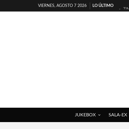
VIERNES, AGOSTO 7 2026
LO ÚLTIMO
TI
30
MI
D’
MA
JO
YO
MA
«N
[A
JUKEBOX
SALA-EX