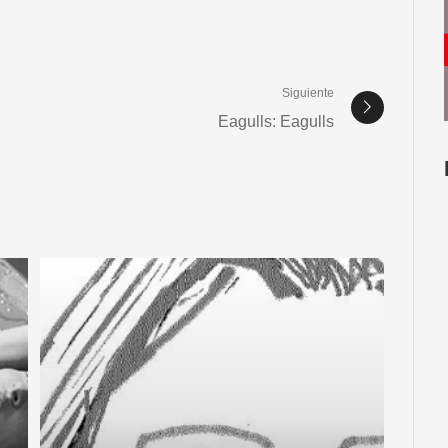
Siguiente
Eagulls: Eagulls