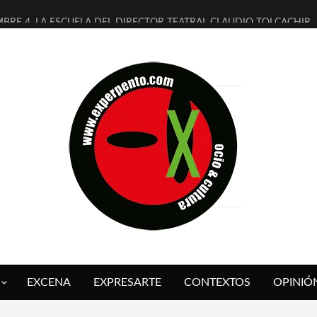
MBRE 4, LA ESCUELA DEL DIRECTOR TEATRAL CLAUDIO TOLCACHIR
 AÑOS (NO ES NADA) DE LA KATARSIS DEL TOMATAZO
LITARES JUDÍAS EN #EXVITA
BALDOMEROS REINVENTAN [BITÁCORA 3.0] EN EXVITA
RSHALL FLASH PRESENTA EN EXVITA [RELATIVA SENCILLEZ]
FRE BARDAGÍ EN EXVITA INTERPRETANDO A SERRAT
RCH PRESENTA [CURSO DE ARMONÍA PERSECUTORIA] EN EXVITA
GALÍ SARE NOS EXPLICA [DESCASADA]
O TENGO PUTOS SUEÑOS»
 FUEGO] DE ESTEL DÍAZ
EXCENA
EXPRESARTE
CONTEXTOS
OPINIÓ