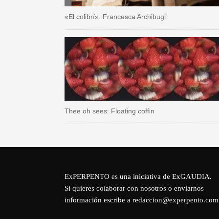
«El colibrí». Francesca Archibugi
Thee oh sees: Floating coffin
ExPERPENTO es una iniciativa de
ExGAUDIA
.
Si quieres colaborar con nosotros o enviarnos
información escribe a redaccion@experpento.com