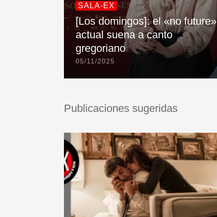
SALA-EX
[Los domingos]: el «no future»
actual suena a canto
gregoriano
05/11/2025
Publicaciones sugeridas