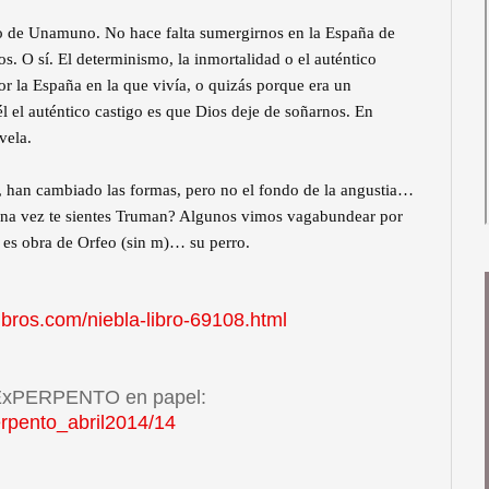
o de Unamuno. No hace falta sumergirnos en la España de
. O sí. El determinismo, la inmortalidad o el auténtico
or la España en la que vivía, o quizás porque era un
l el auténtico castigo es que Dios deje de soñarnos. En
vela.
lo, han cambiado las formas, pero no el fondo de la angustia…
Alguna vez te sientes Truman? Algunos vimos vagabundear por
, es obra de Orfeo (sin m)… su perro.
ibros.com/niebla-libro-69108.html
 ExPERPENTO en papel:
erpento_abril2014/14