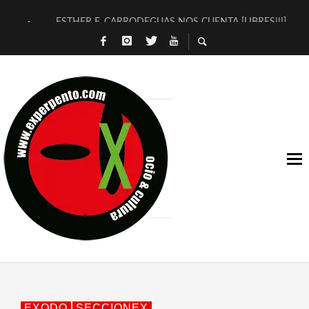
ESTHER F. CARRODEGUAS NOS CUENTA [LIBRES!!!]
[TERRA DE GUAPES] DE SANDRA MONFORT
[ELECTRA JONDA] DE JUAN GUERRERO ZAMORA
TIMBRE 4, LA ESCUELA DEL DIRECTOR TEATRAL CLAUDIO 
30 AÑOS (NO ES NADA) DE LA KATARSIS DEL TOMATAZO
MILITARES JUDÍAS EN #EXVITA
D’BALDOMEROS REINVENTAN [BITÁCORA 3.0] EN EXVITA
MARSHALL FLASH PRESENTA EN EXVITA [RELATIVA SENCILL
JOFRE BARDAGÍ EN EXVITA INTERPRETANDO A SERRAT
YORCH PRESENTA [CURSO DE ARMONÍA PERSECUTORIA] EN
EXODO
SECCIONEX