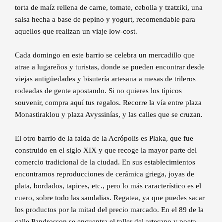
torta de maíz rellena de carne, tomate, cebolla y tzatziki, una
salsa hecha a base de pepino y yogurt, recomendable para
aquellos que realizan un viaje low-cost.
Cada domingo en este barrio se celebra un mercadillo que
atrae a lugareños y turistas, donde se pueden encontrar desde
viejas antigüedades y bisutería artesana a mesas de trileros
rodeadas de gente apostando. Si no quieres los típicos
souvenir, compra aquí tus regalos. Recorre la vía entre plaza
Monastiraklou y plaza Avyssinías, y las calles que se cruzan.
El otro barrio de la falda de la Acrópolis es Plaka, que fue
construido en el siglo XIX y que recoge la mayor parte del
comercio tradicional de la ciudad. En sus establecimientos
encontramos reproducciones de cerámica griega, joyas de
plata, bordados, tapices, etc., pero lo más característico es el
cuero, sobre todo las sandalias. Regatea, ya que puedes sacar
los productos por la mitad del precio marcado. En el 89 de la
calle Pandrosson se encuentra el taller del artesano y poeta