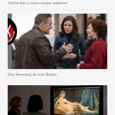
Carme Karr y cómo ocupar espacios
[Soy Nevenka] de Icíar Bollaín