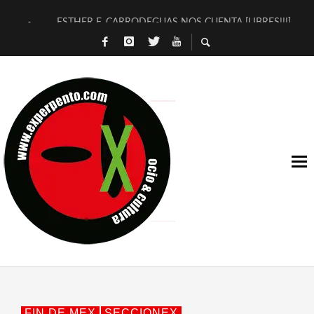
ESTHER F. CARRODEGUAS NOS CUENTA [LIBRES!!!]
[TERRA DE GUAPES] DE SANDRA MONFORT
[ELECTRA JONDA] DE JUAN GUERRERO ZAMORA
TIMBRE 4, LA ESCUELA DEL DIRECTOR TEATRAL CLAUDIO 
30 AÑOS (NO ES NADA) DE LA KATARSIS DEL TOMATAZO
MILITARES JUDÍAS EN #EXVITA
D’BALDOMEROS REINVENTAN [BITÁCORA 3.0] EN EXVITA
MARSHALL FLASH PRESENTA EN EXVITA [RELATIVA SENCILL
JOFRE BARDAGÍ EN EXVITA INTERPRETANDO A SERRAT
YORCH PRESENTA [CURSO DE ARMONÍA PERSECUTORIA] EN
FIN DE MEX
SECCIONEX