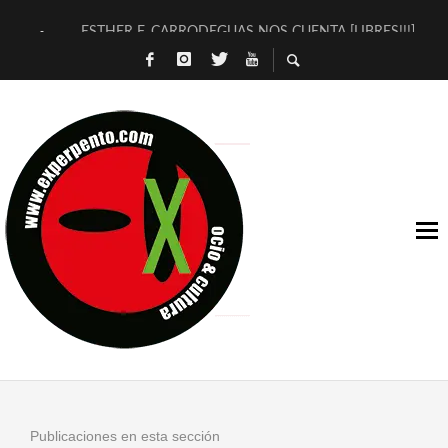
ESTHER F. CARRODEGUAS NOS CUENTA [LIBRES!!!]
[TERRA DE GUAPES] DE SANDRA MONFORT
[ELECTRA JONDA] DE JUAN GUERRERO ZAMORA
TIMBRE 4, LA ESCUELA DEL DIRECTOR TEATRAL CLAUDIO 
30 AÑOS (NO ES NADA) DE LA KATARSIS DEL TOMATAZO
MILITARES JUDÍAS EN #EXVITA
D’BALDOMEROS REINVENTAN [BITÁCORA 3.0] EN EXVITA
MARSHALL FLASH PRESENTA EN EXVITA [RELATIVA SENCILL
JOFRE BARDAGÍ EN EXVITA INTERPRETANDO A SERRAT
YORCH PRESENTA [CURSO DE ARMONÍA PERSECUTORIA] EN
Publicaciones en esta sección