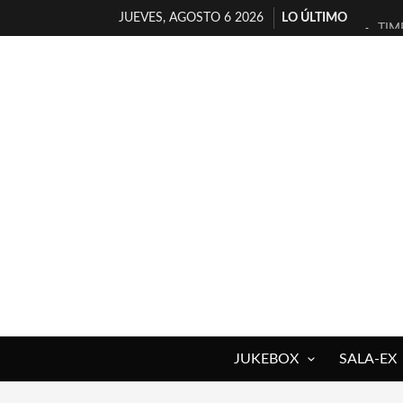
JUEVES, AGOSTO 6 2026
LO ÚLTIMO
TIM
30 
MIL
D’B
MAR
JOF
YOR
MAG
«NO
[A 
JUKEBOX
SALA-EX