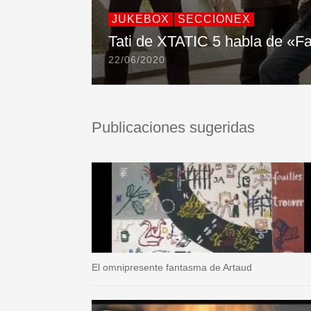
JUKEBOX
SECCIONEX
Tati de XTATIC 5 habla de «
22/06/2020
Publicaciones sugeridas
El omnipresente fantasma de Artaud