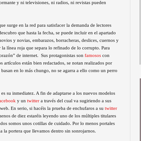
rmante y ni televisiones, ni radios, ni revistas pueden
e surge en la red para satisfacer la demanda de lectores
escubro que hasta la fecha, se puede incluir en el apartado
novios y novias, embarazos, borracheras, deslices, cuernos y
la línea roja que separa lo refinado de lo corrupto. Para
orazón” de internet. Sus protagonistas son
famosos
con
os artículos están bien redactados, se notan realizados por
 basan en lo más chungo, no se agarra a ello como un perro
es su inmediatez. A fin de adaptarse a los nuevos modelos
acebook
y un
twitter
a través del cual va sugiriendo a sus
web. En serio, si hacéis la prueba de enchufaros a su
twitter
nos de diez estaréis leyendo uno de los múltiples titulares
todos somos unos cotillas de cuidado. Por lo menos portales
a la portera que llevamos dentro sin sonrojarnos.