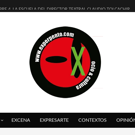
BRE 4, LA ESCUELA DEL DIRECTOR TEATRAL CLAUDIO TOLCACHIR
AÑOS (NO ES NADA) DE LA KATARSIS DEL TOMATAZO
ITARES JUDÍAS EN #EXVITA
ALDOMEROS REINVENTAN [BITÁCORA 3.0] EN EXVITA
SHALL FLASH PRESENTA EN EXVITA [RELATIVA SENCILLEZ]
RE BARDAGÍ EN EXVITA INTERPRETANDO A SERRAT
CH PRESENTA [CURSO DE ARMONÍA PERSECUTORIA] EN EXVITA
ALÍ SARE NOS EXPLICA [DESCASADA]
 TENGO PUTOS SUEÑOS»
FUEGO] DE ESTEL DÍAZ
EXCENA
EXPRESARTE
CONTEXTOS
OPINIÓ