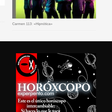
Carmen 113: «Hipnótica»