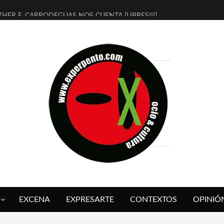
THER F. CARRODEGUAS NOS CUENTA [LIBRES!!!]
ERRA DE GUAPES] DE SANDRA MONFORT
LECTRA JONDA] DE JUAN GUERRERO ZAMORA
MBRE 4, LA ESCUELA DEL DIRECTOR TEATRAL CLAUDIO TOLCACHIR
 AÑOS (NO ES NADA) DE LA KATARSIS DEL TOMATAZO
LITARES JUDÍAS EN #EXVITA
BALDOMEROS REINVENTAN [BITÁCORA 3.0] EN EXVITA
RSHALL FLASH PRESENTA EN EXVITA [RELATIVA SENCILLEZ]
FRE BARDAGÍ EN EXVITA INTERPRETANDO A SERRAT
RCH PRESENTA [CURSO DE ARMONÍA PERSECUTORIA] EN EXVITA
EXCENA
EXPRESARTE
CONTEXTOS
OPINIÓ