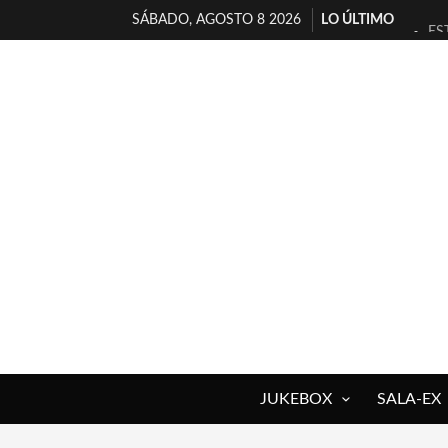
SÁBADO, AGOSTO 8 2026
LO ÚLTIMO
ES
[T
[E
TI
30
MI
D’
MA
JO
YO
JUKEBOX
SALA-EX