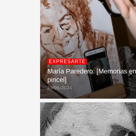
EXPRESARTE
María Paredero: [Memorias e
pincel]
29/05/2024