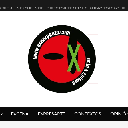
MBRE 4, LA ESCUELA DEL DIRECTOR TEATRAL CLAUDIO TOLCACHIR
 AÑOS (NO ES NADA) DE LA KATARSIS DEL TOMATAZO
LITARES JUDÍAS EN #EXVITA
BALDOMEROS REINVENTAN [BITÁCORA 3.0] EN EXVITA
RSHALL FLASH PRESENTA EN EXVITA [RELATIVA SENCILLEZ]
FRE BARDAGÍ EN EXVITA INTERPRETANDO A SERRAT
RCH PRESENTA [CURSO DE ARMONÍA PERSECUTORIA] EN EXVITA
GALÍ SARE NOS EXPLICA [DESCASADA]
O TENGO PUTOS SUEÑOS»
 FUEGO] DE ESTEL DÍAZ
EXCENA
EXPRESARTE
CONTEXTOS
OPINIÓ