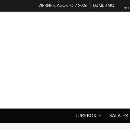
VIERNES, AGOSTO 7 2026
LO ÚLTIMO
TI
30
MI
D’
MA
JO
YO
MA
«N
[A
JUKEBOX
SALA-EX