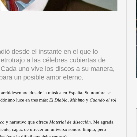
ió desde el instante en el que lo
etrotrajo a las célebres cubiertas de
l. Cada uno vive los discos a su manera,
 para un posible amor eterno.
os archidesconocidos de la música en España. Su nombre se
udónimo luce en tres más:
El Diablo
,
Mínimo
y
Cuando el sol
co
y narrativo que ofrece
Material de disección
. Me agrada
iente, capaz de ofrecer un universo sonoro limpio, pero
s (con lo difícil que debe ser eso).