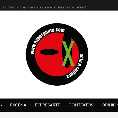
ESTHER F. CARRODEGUAS NOS CUENTA [LIBRES!!!]
[TERRA DE GUAPES] DE SANDRA MONFORT
[ELECTRA JONDA] DE JUAN GUERRERO ZAMORA
TIMBRE 4, LA ESCUELA DEL DIRECTOR TEATRAL CLAUDIO TOLCACHI
30 AÑOS (NO ES NADA) DE LA KATARSIS DEL TOMATAZO
MILITARES JUDÍAS EN #EXVITA
D’BALDOMEROS REINVENTAN [BITÁCORA 3.0] EN EXVITA
MARSHALL FLASH PRESENTA EN EXVITA [RELATIVA SENCILLEZ]
JOFRE BARDAGÍ EN EXVITA INTERPRETANDO A SERRAT
YORCH PRESENTA [CURSO DE ARMONÍA PERSECUTORIA] EN EXVITA
EXCENA
EXPRESARTE
CONTEXTOS
OPINIÓ