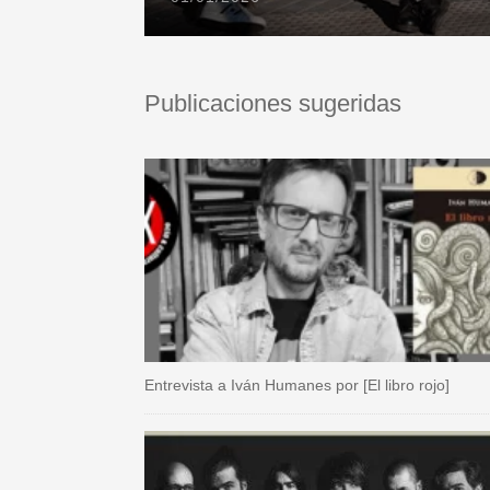
Publicaciones sugeridas
Entrevista a Iván Humanes por [El libro rojo]