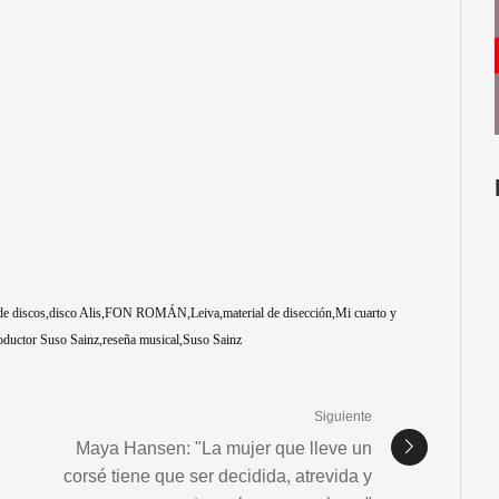
 de discos
disco Alis
FON ROMÁN
Leiva
material de disección
Mi cuarto y
oductor Suso Sainz
reseña musical
Suso Sainz
Siguiente
Maya Hansen: "La mujer que lleve un
corsé tiene que ser decidida, atrevida y