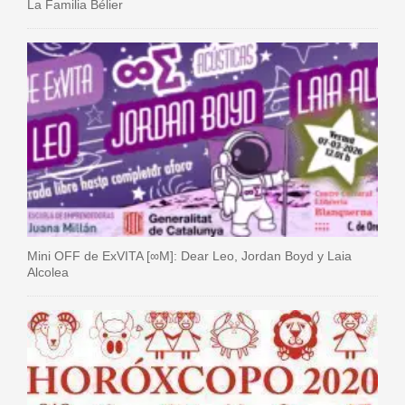
La Familia Bélier
Mini OFF de ExVITA [∞M]: Dear Leo, Jordan Boyd y Laia
Alcolea