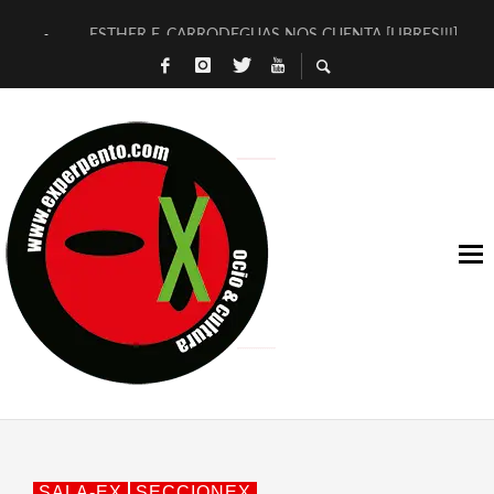
ESTHER F. CARRODEGUAS NOS CUENTA [LIBRES!!!]
[TERRA DE GUAPES] DE SANDRA MONFORT
[ELECTRA JONDA] DE JUAN GUERRERO ZAMORA
TIMBRE 4, LA ESCUELA DEL DIRECTOR TEATRAL CLAUDIO 
30 AÑOS (NO ES NADA) DE LA KATARSIS DEL TOMATAZO
MILITARES JUDÍAS EN #EXVITA
D’BALDOMEROS REINVENTAN [BITÁCORA 3.0] EN EXVITA
MARSHALL FLASH PRESENTA EN EXVITA [RELATIVA SENCILL
JOFRE BARDAGÍ EN EXVITA INTERPRETANDO A SERRAT
YORCH PRESENTA [CURSO DE ARMONÍA PERSECUTORIA] EN
SALA-EX
SECCIONEX