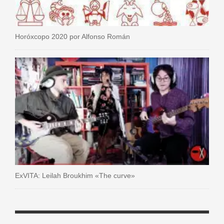
Horóxcopo 2020 por Alfonso Román
ExVITA: Leilah Broukhim «The curve»