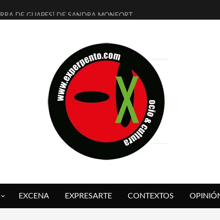
ERRA DE GUAPES] DE SANDRA MONFORT
LECTRA JONDA] DE JUAN GUERRERO ZAMORA
MBRE 4, LA ESCUELA DEL DIRECTOR TEATRAL CLAUDIO TOLCACHIR
 AÑOS (NO ES NADA) DE LA KATARSIS DEL TOMATAZO
LITARES JUDÍAS EN #EXVITA
BALDOMEROS REINVENTAN [BITÁCORA 3.0] EN EXVITA
RSHALL FLASH PRESENTA EN EXVITA [RELATIVA SENCILLEZ]
FRE BARDAGÍ EN EXVITA INTERPRETANDO A SERRAT
RCH PRESENTA [CURSO DE ARMONÍA PERSECUTORIA] EN EXVITA
GALÍ SARE NOS EXPLICA [DESCASADA]
EXCENA
EXPRESARTE
CONTEXTOS
OPINIÓ