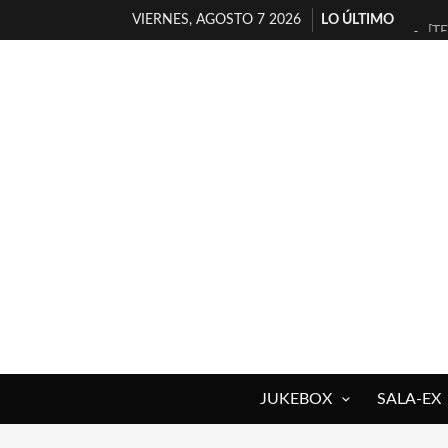
VIERNES, AGOSTO 7 2026
LO ÚLTIMO
[T
[E
TI
30
MI
D’
MA
JO
YO
MA
JUKEBOX
SALA-EX