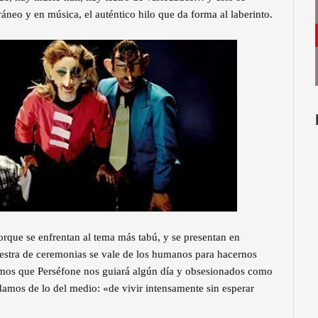
neo y en música, el auténtico hilo que da forma al laberinto.
rque se enfrentan al tema más tabú, y se presentan en
aestra de ceremonias se vale de los humanos para hacernos
bemos que Perséfone nos guiará algún día y obsesionados como
idamos de lo del medio: «de vivir intensamente sin esperar