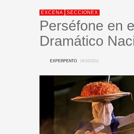
EXCENA
SECCIONEX
Perséfone en e
Dramático Nac
EXPERPENTO
19/10/2011