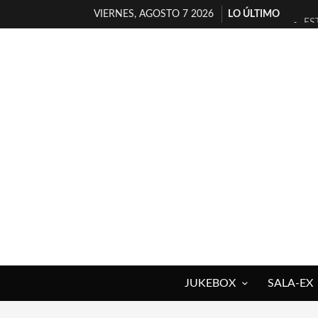
VIERNES, AGOSTO 7 2026
LO ÚLTIMO
ES
[T
[E
TI
30
MI
D’
MA
JO
YO
JUKEBOX
SALA-EX