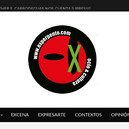
THER F. CARRODEGUAS NOS CUENTA [LIBRES!!!]
ERRA DE GUAPES] DE SANDRA MONFORT
LECTRA JONDA] DE JUAN GUERRERO ZAMORA
MBRE 4, LA ESCUELA DEL DIRECTOR TEATRAL CLAUDIO TOLCACHIR
 AÑOS (NO ES NADA) DE LA KATARSIS DEL TOMATAZO
LITARES JUDÍAS EN #EXVITA
BALDOMEROS REINVENTAN [BITÁCORA 3.0] EN EXVITA
RSHALL FLASH PRESENTA EN EXVITA [RELATIVA SENCILLEZ]
FRE BARDAGÍ EN EXVITA INTERPRETANDO A SERRAT
RCH PRESENTA [CURSO DE ARMONÍA PERSECUTORIA] EN EXVITA
EXCENA
EXPRESARTE
CONTEXTOS
OPINIÓ