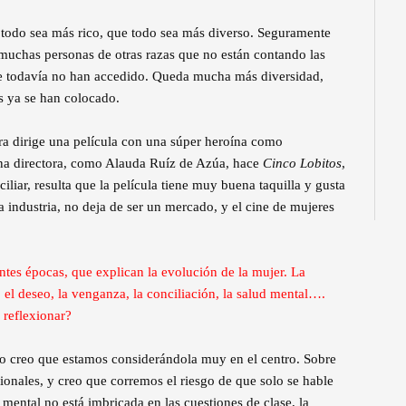
 todo sea más rico, que todo sea más diverso. Seguramente
muchas personas de otras razas que no están contando las
ue todavía no han accedido. Queda mucha más diversidad,
s ya se han colocado.
ra dirige una película con una súper heroína como
una directora, como Alauda Ruíz de Azúa, hace
Cinco Lobitos
,
liar, resulta que la película tiene muy buena taquilla y gusta
na industria, no deja de ser un mercado, y el cine de mujeres
rentes épocas, que explican la evolución de la mujer. La
el deseo, la venganza, la conciliación, la salud mental….
a reflexionar?
ro creo que estamos considerándola muy en el centro. Sobre
cionales, y creo que corremos el riesgo de que solo se hable
 mental no está imbricada en las cuestiones de clase, la