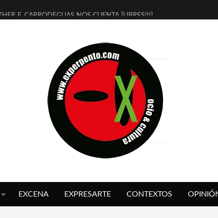
THER F. CARRODEGUAS NOS CUENTA [LIBRES!!!]
ERRA DE GUAPES] DE SANDRA MONFORT
LECTRA JONDA] DE JUAN GUERRERO ZAMORA
MBRE 4, LA ESCUELA DEL DIRECTOR TEATRAL CLAUDIO TOLCACHIR
 AÑOS (NO ES NADA) DE LA KATARSIS DEL TOMATAZO
LITARES JUDÍAS EN #EXVITA
BALDOMEROS REINVENTAN [BITÁCORA 3.0] EN EXVITA
RSHALL FLASH PRESENTA EN EXVITA [RELATIVA SENCILLEZ]
FRE BARDAGÍ EN EXVITA INTERPRETANDO A SERRAT
RCH PRESENTA [CURSO DE ARMONÍA PERSECUTORIA] EN EXVITA
EXCENA
EXPRESARTE
CONTEXTOS
OPINIÓ