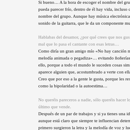
Si bueno… A la hora de escoger el nombre del grup
pueda parecer frío, dentro de él hay vida, incluso 
nombre del grupo. Aunque hay música electrónica, 
sonido de la guitarra, que le da un componente 
Hablabas del desamor, ¿por qué crees que nos gust
mal que lo pasa el cantante con esas letras…
Como diría un gran amigo mío «No hay canción má
melodía animada o pegadiza»… evitando ñoñerías,
ello, porque a todo el mundo le suceden cosas si
aparece alguien que, acostumbrado a verte con ell
Creo que por eso a la gente le gusta, porque les r
como la bipolaridad o la autoestima…
No queréis pareceros a nadie, sólo queréis hacer l
último que vende.
Después de un par de trabajos y si ya tienes una 
aunque está claro que siempre te influencian det
primero surgieron la letra y la melodía de voz y 