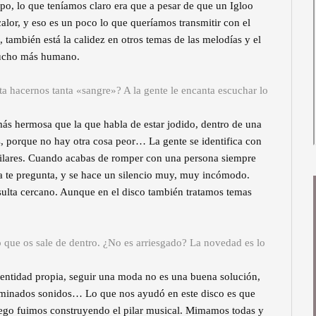
o, lo que teníamos claro era que a pesar de que un Igloo
calor, y eso es un poco lo que queríamos transmitir con el
también está la calidez en otros temas de las melodías y el
mucho más humano.
a hacernos tanta «sangre»? A la gente le encanta escuchar lo
s hermosa que la que habla de estar jodido, dentro de una
 porque no hay otra cosa peor… La gente se identifica con
milares. Cuando acabas de romper con una persona siempre
a te pregunta, y se hace un silencio muy, muy incómodo.
esulta cercano. Aunque en el disco también tratamos temas
o que os sale de dentro. ¿No es arriesgado? La novedad es lo
identidad propia, seguir una moda no es una buena solución,
erminados sonidos… Lo que nos ayudó en este disco es que
luego fuimos construyendo el pilar musical. Mimamos todas y