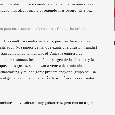
stilo u otro. El disco cuenta la vida de una persona si vas
z mucho más electrónico y el segundo más oscuro. Esta vez
ón para otros tantos… ¿A vosotros cómo os ha influido la
 A las multinacionales les afecta, pero las discográficas
está aquí. Nos parece genial que exista una difusión mundial
están cambiando la mentalidad. Antes la empresa de
ora se fusionan, los beneficios surgen de los directos y la
 que, si les gustas, se muevan a verte a determinados
erchandaising y mucha gente prefiere apoyar al grupo así. Da
nte al grupo, comprando además de su música, las camisetas,
canciones muy cañeras, muy guitarreras, pero con un toque