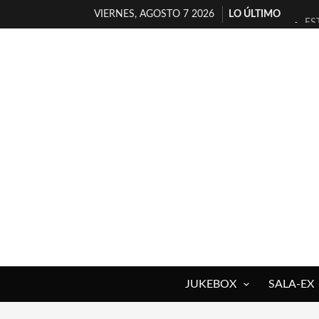
VIERNES, AGOSTO 7 2026
LO ÚLTIMO
ES
[T
[E
TI
30
MI
D’
MA
JO
YO
JUKEBOX
SALA-EX