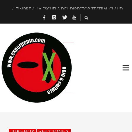
TIMBRE 4, LA ESCUELA DEL DIRECTOR TEATRAL CLAUDIO 
30 AÑOS (NO ES NADA) DE LA KATARSIS DEL TOMATAZO
MILITARES JUDÍAS EN #EXVITA
D’BALDOMEROS REINVENTAN [BITÁCORA 3.0] EN EXVITA
MARSHALL FLASH PRESENTA EN EXVITA [RELATIVA SENCILL
JOFRE BARDAGÍ EN EXVITA INTERPRETANDO A SERRAT
YORCH PRESENTA [CURSO DE ARMONÍA PERSECUTORIA] EN
MAGALÍ SARE NOS EXPLICA [DESCASADA]
«NO TENGO PUTOS SUEÑOS»
[A FUEGO] DE ESTEL DÍAZ
JUKEBOX
SECCIONEX