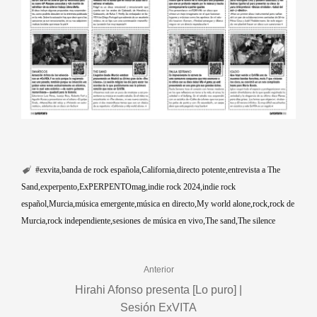
#exvita
banda de rock española
California
directo potente
entrevista a The
Sand
experpento
ExPERPENTOmag
indie rock 2024
indie rock
español
Murcia
música emergente
música en directo
My world alone
rock
rock de
Murcia
rock independiente
sesiones de música en vivo
The sand
The silence
Anterior
Hirahi Afonso presenta [Lo puro] |
Sesión ExVITA