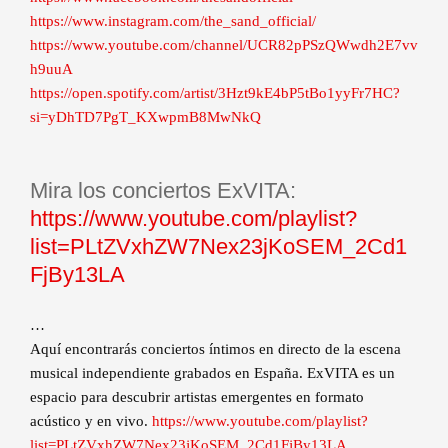
https://www.instagram.com/the_sand_official/
https://www.youtube.com/channel/UCR82pPSzQWwdh2E7vv
h9uuA
https://open.spotify.com/artist/3Hzt9kE4bP5tBo1yyFr7HC?
si=yDhTD7PgT_KXwpmB8MwNkQ
Mira los conciertos ExVITA:
https://www.youtube.com/playlist?
list=PLtZVxhZW7Nex23jKoSEM_2Cd1
FjBy13LA
…
Aquí encontrarás conciertos íntimos en directo de la escena
musical independiente grabados en España. ExVITA es un
espacio para descubrir artistas emergentes en formato
acústico y en vivo.
https://www.youtube.com/playlist?
list=PLtZVxhZW7Nex23jKoSEM_2Cd1FjBy13LA