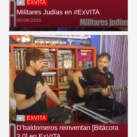
EXVITA
Militares Judías en #ExVITA
06/08/2026
EXVITA
D’baldomeros reinventan [Bitácora
3.0] en ExVITA