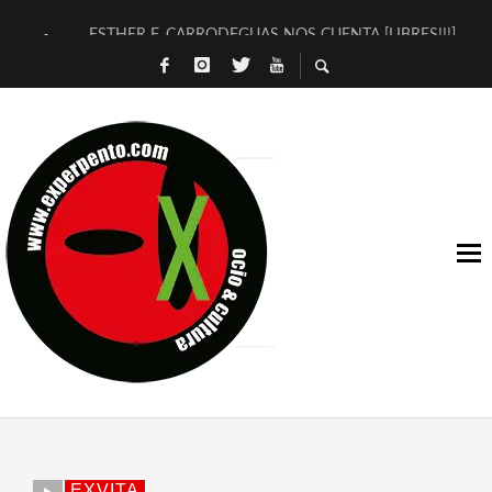
ESTHER F. CARRODEGUAS NOS CUENTA [LIBRES!!!]
[TERRA DE GUAPES] DE SANDRA MONFORT
[ELECTRA JONDA] DE JUAN GUERRERO ZAMORA
TIMBRE 4, LA ESCUELA DEL DIRECTOR TEATRAL CLAUDIO 
30 AÑOS (NO ES NADA) DE LA KATARSIS DEL TOMATAZO
MILITARES JUDÍAS EN #EXVITA
D’BALDOMEROS REINVENTAN [BITÁCORA 3.0] EN EXVITA
MARSHALL FLASH PRESENTA EN EXVITA [RELATIVA SENCILL
JOFRE BARDAGÍ EN EXVITA INTERPRETANDO A SERRAT
YORCH PRESENTA [CURSO DE ARMONÍA PERSECUTORIA] EN
EXVITA