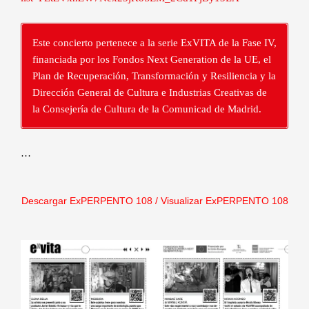
Este concierto pertenece a la serie ExVITA de la Fase IV,
financiada por los Fondos Next Generation de la UE, el
Plan de Recuperación, Transformación y Resiliencia y la
Dirección General de Cultura e Industrias Creativas de
la Consejería de Cultura de la Comunicad de Madrid.
…
Descargar ExPERPENTO 108
/
Visualizar ExPERPENTO 108