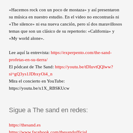
«Hacemos rock con un poco de mostaza» y así presentaron
su música en nuestro estudio. En el video no encontrarás ni
«The silence» ni esa nueva canción, pero sí dos maravillosos
temas que son un clásico de su repertorio: «California» y
«My world alone».
Lee aquí la entrevista:
https://experpento.com/the-sand-
profetas-en-su-tierra/
El pódcast de The Sand:
https://youtu.be/tDIuvtQQlww?
si=gQ3ys1JDbxyOi4_n
Mira el concierto en YouTube:
https://youtu.be/x1X_RBSKUcw
Sigue a The sand en redes:
https://thesand.es
https://www.facebook.com/thesandofficial