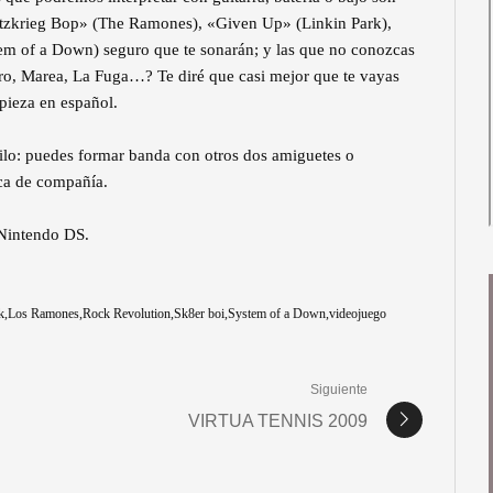
litzkrieg Bop» (The Ramones), «Given Up» (Linkin Park),
em of a Down) seguro que te sonarán; y las que no conozcas
ro, Marea, La Fuga…? Te diré que casi mejor que te vayas
pieza en español.
uilo: puedes formar banda con otros dos amiguetes o
sca de compañía.
 Nintendo DS.
k
Los Ramones
Rock Revolution
Sk8er boi
System of a Down
videojuego
Siguiente
VIRTUA TENNIS 2009