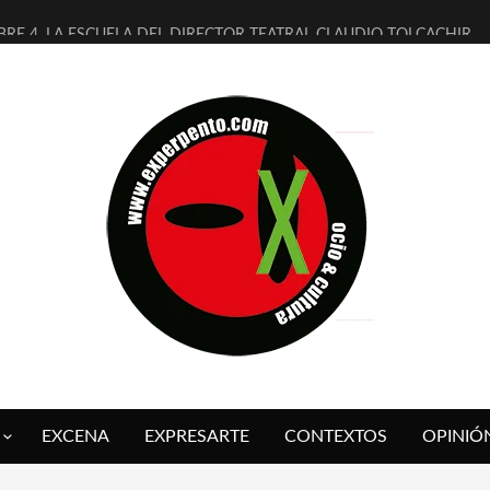
BRE 4, LA ESCUELA DEL DIRECTOR TEATRAL CLAUDIO TOLCACHIR
AÑOS (NO ES NADA) DE LA KATARSIS DEL TOMATAZO
ITARES JUDÍAS EN #EXVITA
ALDOMEROS REINVENTAN [BITÁCORA 3.0] EN EXVITA
SHALL FLASH PRESENTA EN EXVITA [RELATIVA SENCILLEZ]
RE BARDAGÍ EN EXVITA INTERPRETANDO A SERRAT
CH PRESENTA [CURSO DE ARMONÍA PERSECUTORIA] EN EXVITA
ALÍ SARE NOS EXPLICA [DESCASADA]
 TENGO PUTOS SUEÑOS»
FUEGO] DE ESTEL DÍAZ
EXCENA
EXPRESARTE
CONTEXTOS
OPINIÓ