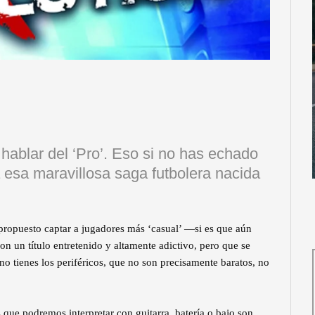
hablar del ‘Pro’. Eso si no has echado
a esa maravillosa saga futbolera nacida
 propuesto captar a jugadores más ‘casual’ —si es que aún
n un título entretenido y altamente adictivo, pero que se
 no tienes los periféricos, que no son precisamente baratos, no
que podremos interpretar con guitarra, batería o bajo son