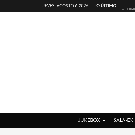
JUEVES, AGOSTO 6 2026
LO ÚLTIMO
TIM
30 
MIL
D’B
MAR
JOF
YOR
MAG
«NO
[A 
JUKEBOX
SALA-EX