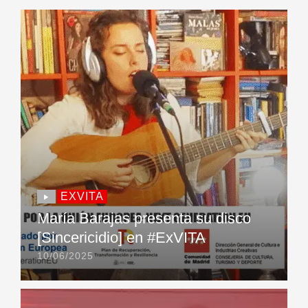
EXVITA
María Barajas presenta su disco
[Sincericidio] en #ExVITA
10/06/2025