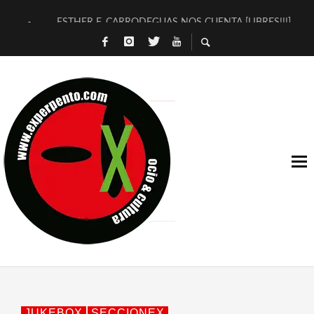
ESTHER F. CARRODEGUAS NOS CUENTA [LIBRES!!!]
[TERRA DE GUAPES] DE SANDRA MONFORT
[ELECTRA JONDA] DE JUAN GUERRERO ZAMORA
TIMBRE 4, LA ESCUELA DEL DIRECTOR TEATRAL CLAUDIO 
30 AÑOS (NO ES NADA) DE LA KATARSIS DEL TOMATAZO
MILITARES JUDÍAS EN #EXVITA
D’BALDOMEROS REINVENTAN [BITÁCORA 3.0] EN EXVITA
MARSHALL FLASH PRESENTA EN EXVITA [RELATIVA SENCILL
JOFRE BARDAGÍ EN EXVITA INTERPRETANDO A SERRAT
YORCH PRESENTA [CURSO DE ARMONÍA PERSECUTORIA] EN
JUKEBOX
SECCIONEX