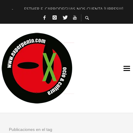
ESTHER F. CARRODEGUAS NOS CUENTA [LIBRES!!!]
[TERRA DE GUAPES] DE SANDRA MONFORT
[ELECTRA JONDA] DE JUAN GUERRERO ZAMORA
TIMBRE 4, LA ESCUELA DEL DIRECTOR TEATRAL CLAUDIO 
30 AÑOS (NO ES NADA) DE LA KATARSIS DEL TOMATAZO
MILITARES JUDÍAS EN #EXVITA
D’BALDOMEROS REINVENTAN [BITÁCORA 3.0] EN EXVITA
MARSHALL FLASH PRESENTA EN EXVITA [RELATIVA SENCILL
JOFRE BARDAGÍ EN EXVITA INTERPRETANDO A SERRAT
YORCH PRESENTA [CURSO DE ARMONÍA PERSECUTORIA] EN
Publicaciones en el tag