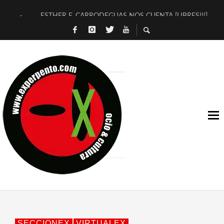
ESTHER F. CARRODEGUAS NOS CUENTA [LIBRES!!!]
[TERRA DE GUAPES] DE SANDRA MONFORT
[ELECTRA JONDA] DE JUAN GUERRERO ZAMORA
TIMBRE 4, LA ESCUELA DEL DIRECTOR TEATRAL CLAUDIO 
30 AÑOS (NO ES NADA) DE LA KATARSIS DEL TOMATAZO
MILITARES JUDÍAS EN #EXVITA
D’BALDOMEROS REINVENTAN [BITÁCORA 3.0] EN EXVITA
MARSHALL FLASH PRESENTA EN EXVITA [RELATIVA SENCILL
JOFRE BARDAGÍ EN EXVITA INTERPRETANDO A SERRAT
YORCH PRESENTA [CURSO DE ARMONÍA PERSECUTORIA] EN
SECCIONEX
VIRTUALEX