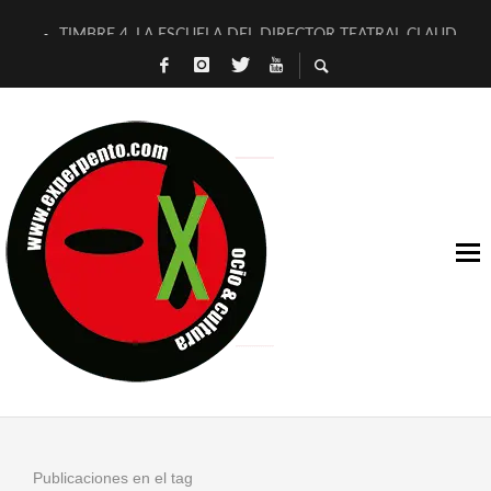
TIMBRE 4, LA ESCUELA DEL DIRECTOR TEATRAL CLAUDIO 
30 AÑOS (NO ES NADA) DE LA KATARSIS DEL TOMATAZO
MILITARES JUDÍAS EN #EXVITA
D’BALDOMEROS REINVENTAN [BITÁCORA 3.0] EN EXVITA
MARSHALL FLASH PRESENTA EN EXVITA [RELATIVA SENCILL
JOFRE BARDAGÍ EN EXVITA INTERPRETANDO A SERRAT
YORCH PRESENTA [CURSO DE ARMONÍA PERSECUTORIA] EN
MAGALÍ SARE NOS EXPLICA [DESCASADA]
«NO TENGO PUTOS SUEÑOS»
[A FUEGO] DE ESTEL DÍAZ
Publicaciones en el tag