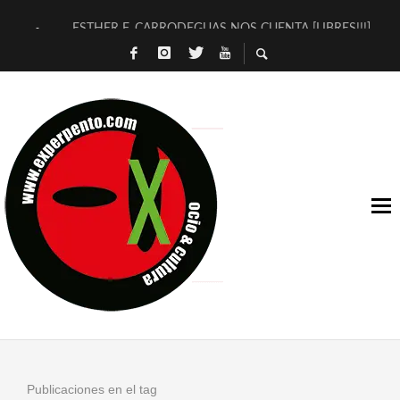
ESTHER F. CARRODEGUAS NOS CUENTA [LIBRES!!!]
[TERRA DE GUAPES] DE SANDRA MONFORT
[ELECTRA JONDA] DE JUAN GUERRERO ZAMORA
TIMBRE 4, LA ESCUELA DEL DIRECTOR TEATRAL CLAUDIO 
30 AÑOS (NO ES NADA) DE LA KATARSIS DEL TOMATAZO
MILITARES JUDÍAS EN #EXVITA
D’BALDOMEROS REINVENTAN [BITÁCORA 3.0] EN EXVITA
MARSHALL FLASH PRESENTA EN EXVITA [RELATIVA SENCILL
JOFRE BARDAGÍ EN EXVITA INTERPRETANDO A SERRAT
YORCH PRESENTA [CURSO DE ARMONÍA PERSECUTORIA] EN
Publicaciones en el tag