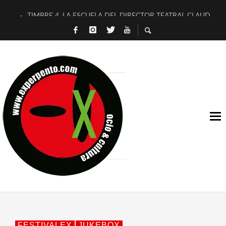
TIMBRE 4, LA ESCUELA DEL DIRECTOR TEATRAL CLAUDIO 
30 AÑOS (NO ES NADA) DE LA KATARSIS DEL TOMATAZO
MILITARES JUDÍAS EN #EXVITA
D’BALDOMEROS REINVENTAN [BITÁCORA 3.0] EN EXVITA
MARSHALL FLASH PRESENTA EN EXVITA [RELATIVA SENCILL
JOFRE BARDAGÍ EN EXVITA INTERPRETANDO A SERRAT
YORCH PRESENTA [CURSO DE ARMONÍA PERSECUTORIA] EN
MAGALÍ SARE NOS EXPLICA [DESCASADA]
«NO TENGO PUTOS SUEÑOS»
[A FUEGO] DE ESTEL DÍAZ
FESTIVALEX
JUKEBOX