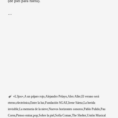
(de piel para fuera).
…
«L3jos»
A un pájaro rojo
Alejandro Pelayo
Alex Aller
El verano será
eterno
electrónica
Entre la luz
Fundación SGAE
Irene Sáenz
La herida
invisible
La memoria de la nieve
Nuevos horizontes sonoros
Pablo Pulido
Pau
Corea
Pienso entrar
pop
Sobre la piel
Sofía Comas
The Shelter
Unión Musical