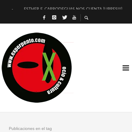
ESTHER F. CARRODEGUAS NOS CUENTA [LIBRES!!!]
[TERRA DE GUAPES] DE SANDRA MONFORT
[ELECTRA JONDA] DE JUAN GUERRERO ZAMORA
TIMBRE 4, LA ESCUELA DEL DIRECTOR TEATRAL CLAUDIO 
30 AÑOS (NO ES NADA) DE LA KATARSIS DEL TOMATAZO
MILITARES JUDÍAS EN #EXVITA
D’BALDOMEROS REINVENTAN [BITÁCORA 3.0] EN EXVITA
MARSHALL FLASH PRESENTA EN EXVITA [RELATIVA SENCILL
JOFRE BARDAGÍ EN EXVITA INTERPRETANDO A SERRAT
YORCH PRESENTA [CURSO DE ARMONÍA PERSECUTORIA] EN
Publicaciones en el tag