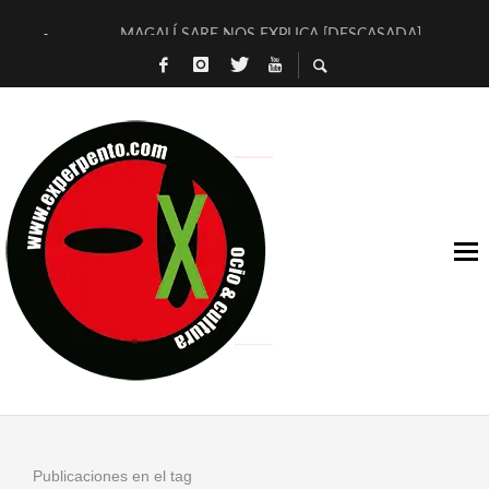
MAGALÍ SARE NOS EXPLICA [DESCASADA]
«NO TENGO PUTOS SUEÑOS»
[A FUEGO] DE ESTEL DÍAZ
[LA BOLA NEGRA] DE JAVIER CALVO Y JAVIER AMBROSSI
OSLO OVNIES LLEGAN CORRIENDO A ARANDA (SONORAMA
FÉLIX CALVO NOS PRESENTA [LAS PALMERAS] (NOVELA DE
[EL SER QUERIDO] DE RODRIGO SOROGOYEN
ENTREVISTA A IVÁN HUMANES POR [EL LIBRO ROJO]
ARRABAL, ARRABAL, ARRABAL, ARRABEAUX
DEL ASOMBRO CASUAL A LA MIRADA PURA: [SOBRE ARTE I
Publicaciones en el tag