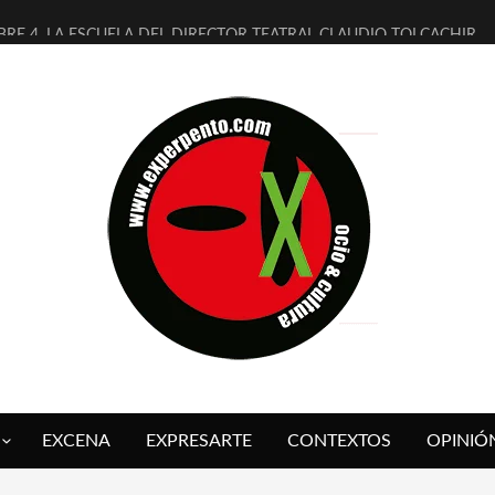
BRE 4, LA ESCUELA DEL DIRECTOR TEATRAL CLAUDIO TOLCACHIR
AÑOS (NO ES NADA) DE LA KATARSIS DEL TOMATAZO
ITARES JUDÍAS EN #EXVITA
ALDOMEROS REINVENTAN [BITÁCORA 3.0] EN EXVITA
SHALL FLASH PRESENTA EN EXVITA [RELATIVA SENCILLEZ]
RE BARDAGÍ EN EXVITA INTERPRETANDO A SERRAT
CH PRESENTA [CURSO DE ARMONÍA PERSECUTORIA] EN EXVITA
ALÍ SARE NOS EXPLICA [DESCASADA]
 TENGO PUTOS SUEÑOS»
FUEGO] DE ESTEL DÍAZ
EXCENA
EXPRESARTE
CONTEXTOS
OPINIÓ