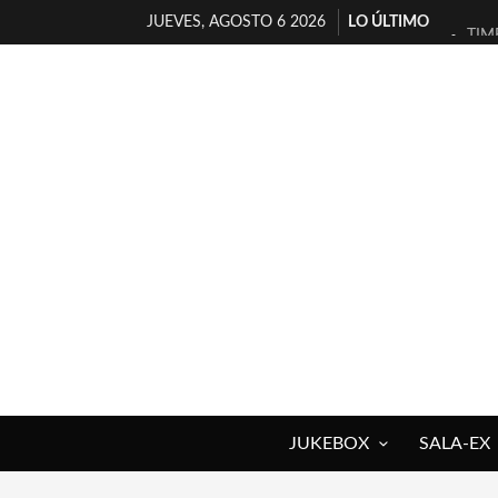
JUEVES, AGOSTO 6 2026
LO ÚLTIMO
TIM
30 
MIL
D’B
MAR
JOF
YOR
MAG
«NO
[A 
JUKEBOX
SALA-EX