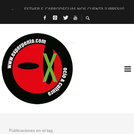
ESTHER F. CARRODEGUAS NOS CUENTA [LIBRES!!!]
[TERRA DE GUAPES] DE SANDRA MONFORT
[ELECTRA JONDA] DE JUAN GUERRERO ZAMORA
TIMBRE 4, LA ESCUELA DEL DIRECTOR TEATRAL CLAUDIO 
30 AÑOS (NO ES NADA) DE LA KATARSIS DEL TOMATAZO
MILITARES JUDÍAS EN #EXVITA
D’BALDOMEROS REINVENTAN [BITÁCORA 3.0] EN EXVITA
MARSHALL FLASH PRESENTA EN EXVITA [RELATIVA SENCILL
JOFRE BARDAGÍ EN EXVITA INTERPRETANDO A SERRAT
YORCH PRESENTA [CURSO DE ARMONÍA PERSECUTORIA] EN
Publicaciones en el tag