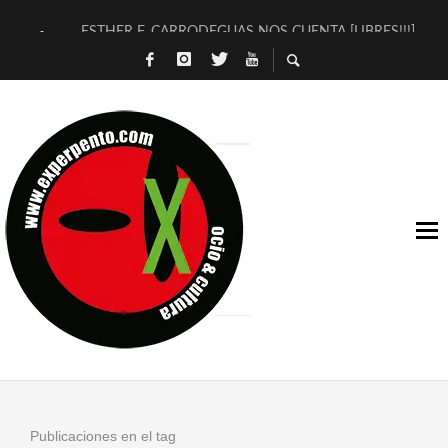
ESTHER F. CARRODEGUAS NOS CUENTA [LIBRES!!!]
[TERRA DE GUAPES] DE SANDRA MONFORT
[ELECTRA JONDA] DE JUAN GUERRERO ZAMORA
TIMBRE 4, LA ESCUELA DEL DIRECTOR TEATRAL CLAUDIO 
30 AÑOS (NO ES NADA) DE LA KATARSIS DEL TOMATAZO
MILITARES JUDÍAS EN #EXVITA
D’BALDOMEROS REINVENTAN [BITÁCORA 3.0] EN EXVITA
MARSHALL FLASH PRESENTA EN EXVITA [RELATIVA SENCILL
JOFRE BARDAGÍ EN EXVITA INTERPRETANDO A SERRAT
YORCH PRESENTA [CURSO DE ARMONÍA PERSECUTORIA] EN
Publicaciones en el tag