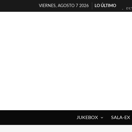
VIERNES, AGOSTO 7 2026
LO ÚLTIMO
ES
[T
[E
TI
30
MI
D’
MA
JO
YO
JUKEBOX
SALA-EX