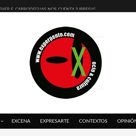
THER F. CARRODEGUAS NOS CUENTA [LIBRES!!!]
ERRA DE GUAPES] DE SANDRA MONFORT
LECTRA JONDA] DE JUAN GUERRERO ZAMORA
MBRE 4, LA ESCUELA DEL DIRECTOR TEATRAL CLAUDIO TOLCACHIR
 AÑOS (NO ES NADA) DE LA KATARSIS DEL TOMATAZO
LITARES JUDÍAS EN #EXVITA
BALDOMEROS REINVENTAN [BITÁCORA 3.0] EN EXVITA
RSHALL FLASH PRESENTA EN EXVITA [RELATIVA SENCILLEZ]
FRE BARDAGÍ EN EXVITA INTERPRETANDO A SERRAT
RCH PRESENTA [CURSO DE ARMONÍA PERSECUTORIA] EN EXVITA
EXCENA
EXPRESARTE
CONTEXTOS
OPINIÓ