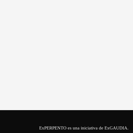
ExPERPENTO es una iniciativa de
ExGAUDIA
.