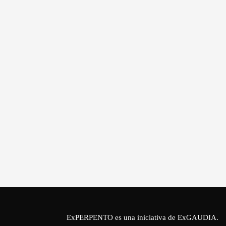
ExPERPENTO es una iniciativa de
ExGAUDIA
.