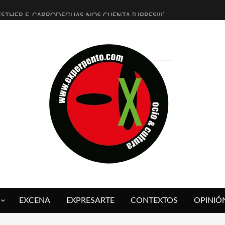
ESTHER F. CARRODEGUAS NOS CUENTA [LIBRES!!!]
[TERRA DE GUAPES] DE SANDRA MONFORT
[ELECTRA JONDA] DE JUAN GUERRERO ZAMORA
TIMBRE 4, LA ESCUELA DEL DIRECTOR TEATRAL CLAUDIO TOLCACHI
30 AÑOS (NO ES NADA) DE LA KATARSIS DEL TOMATAZO
MILITARES JUDÍAS EN #EXVITA
D’BALDOMEROS REINVENTAN [BITÁCORA 3.0] EN EXVITA
MARSHALL FLASH PRESENTA EN EXVITA [RELATIVA SENCILLEZ]
JOFRE BARDAGÍ EN EXVITA INTERPRETANDO A SERRAT
YORCH PRESENTA [CURSO DE ARMONÍA PERSECUTORIA] EN EXVITA
EXCENA
EXPRESARTE
CONTEXTOS
OPINIÓ