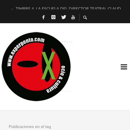
TIMBRE 4, LA ESCUELA DEL DIRECTOR TEATRAL CLAUDIO 
30 AÑOS (NO ES NADA) DE LA KATARSIS DEL TOMATAZO
MILITARES JUDÍAS EN #EXVITA
D’BALDOMEROS REINVENTAN [BITÁCORA 3.0] EN EXVITA
MARSHALL FLASH PRESENTA EN EXVITA [RELATIVA SENCILL
JOFRE BARDAGÍ EN EXVITA INTERPRETANDO A SERRAT
YORCH PRESENTA [CURSO DE ARMONÍA PERSECUTORIA] EN
MAGALÍ SARE NOS EXPLICA [DESCASADA]
«NO TENGO PUTOS SUEÑOS»
[A FUEGO] DE ESTEL DÍAZ
Publicaciones en el tag