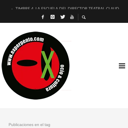
TIMBRE 4, LA ESCUELA DEL DIRECTOR TEATRAL CLAUDIO 
30 AÑOS (NO ES NADA) DE LA KATARSIS DEL TOMATAZO
MILITARES JUDÍAS EN #EXVITA
D’BALDOMEROS REINVENTAN [BITÁCORA 3.0] EN EXVITA
MARSHALL FLASH PRESENTA EN EXVITA [RELATIVA SENCILL
JOFRE BARDAGÍ EN EXVITA INTERPRETANDO A SERRAT
YORCH PRESENTA [CURSO DE ARMONÍA PERSECUTORIA] EN
MAGALÍ SARE NOS EXPLICA [DESCASADA]
«NO TENGO PUTOS SUEÑOS»
[A FUEGO] DE ESTEL DÍAZ
Publicaciones en el tag