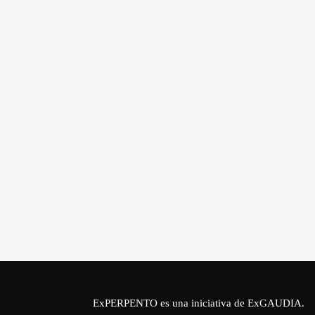
ExPERPENTO es una iniciativa de
ExGAUDIA
.