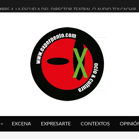
MBRE 4, LA ESCUELA DEL DIRECTOR TEATRAL CLAUDIO TOLCACHIR
 AÑOS (NO ES NADA) DE LA KATARSIS DEL TOMATAZO
LITARES JUDÍAS EN #EXVITA
BALDOMEROS REINVENTAN [BITÁCORA 3.0] EN EXVITA
RSHALL FLASH PRESENTA EN EXVITA [RELATIVA SENCILLEZ]
FRE BARDAGÍ EN EXVITA INTERPRETANDO A SERRAT
RCH PRESENTA [CURSO DE ARMONÍA PERSECUTORIA] EN EXVITA
GALÍ SARE NOS EXPLICA [DESCASADA]
O TENGO PUTOS SUEÑOS»
 FUEGO] DE ESTEL DÍAZ
EXCENA
EXPRESARTE
CONTEXTOS
OPINIÓ