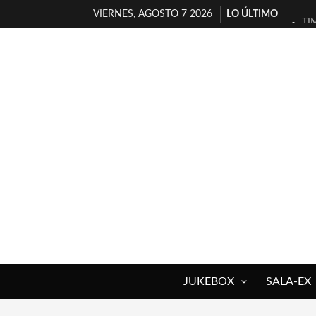
VIERNES, AGOSTO 7 2026
LO ÚLTIMO
TI
30
MI
D’
MA
JO
YO
MA
«N
[A
JUKEBOX
SALA-EX