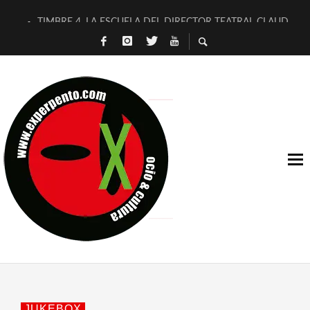
TIMBRE 4, LA ESCUELA DEL DIRECTOR TEATRAL CLAUDIO 
30 AÑOS (NO ES NADA) DE LA KATARSIS DEL TOMATAZO
MILITARES JUDÍAS EN #EXVITA
D’BALDOMEROS REINVENTAN [BITÁCORA 3.0] EN EXVITA
MARSHALL FLASH PRESENTA EN EXVITA [RELATIVA SENCILL
JOFRE BARDAGÍ EN EXVITA INTERPRETANDO A SERRAT
YORCH PRESENTA [CURSO DE ARMONÍA PERSECUTORIA] EN
MAGALÍ SARE NOS EXPLICA [DESCASADA]
«NO TENGO PUTOS SUEÑOS»
[A FUEGO] DE ESTEL DÍAZ
JUKEBOX