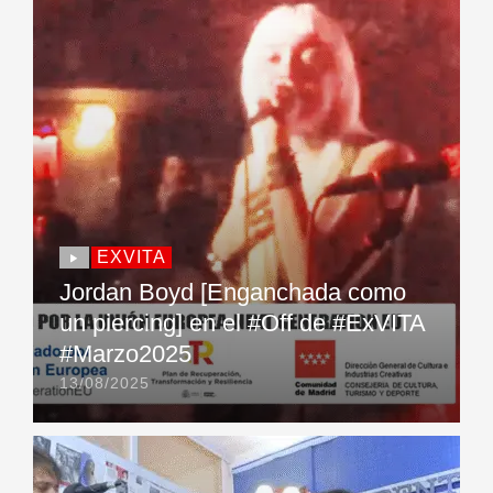
EXVITA
Jordan Boyd [Enganchada como
un piercing] en el #Off de #ExVITA
#Marzo2025
13/08/2025