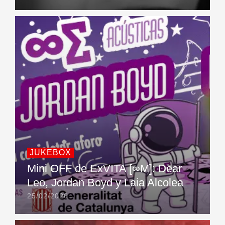
Facebook.com/
persemusica
https://www.instagram.com/ohdearleo/?hl=es
https://www.facebook.com/ohdearleo/
https://twitter.com/oh_dearleo
JUKEBOX
Mini OFF de ExVITA [∞M]: Dear
Leo, Jordan Boyd y Laia Alcolea
25/02/2026