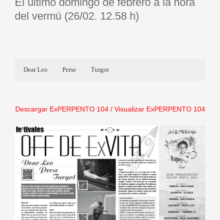
El último domingo de febrero a la hora
del vermú (26/02. 12.58 h)
Dear Leo
Perse
Turgot
Dear Leo
Turgot
Descargar ExPERPENTO 104
/
Visualizar ExPERPENTO 104
Nuestra entrevista:
https://experpento.com/turgot-cosas-que-
nadie-nos-puede-quitar/
…
Perse
Nuestra entrevista:
Nuestra entrevista:
https://experpento.com/dear-leo-y-el-
https://experpento.com/perse_norte/
sindrome-de-stendhal/
…