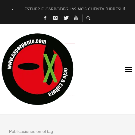
ESTHER F. CARRODEGUAS NOS CUENTA [LIBRES!!!]
[TERRA DE GUAPES] DE SANDRA MONFORT
[ELECTRA JONDA] DE JUAN GUERRERO ZAMORA
TIMBRE 4, LA ESCUELA DEL DIRECTOR TEATRAL CLAUDIO 
30 AÑOS (NO ES NADA) DE LA KATARSIS DEL TOMATAZO
MILITARES JUDÍAS EN #EXVITA
D’BALDOMEROS REINVENTAN [BITÁCORA 3.0] EN EXVITA
MARSHALL FLASH PRESENTA EN EXVITA [RELATIVA SENCILL
JOFRE BARDAGÍ EN EXVITA INTERPRETANDO A SERRAT
YORCH PRESENTA [CURSO DE ARMONÍA PERSECUTORIA] EN
Publicaciones en el tag