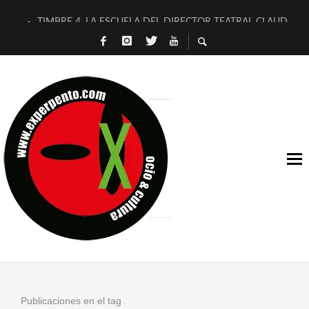
TIMBRE 4, LA ESCUELA DEL DIRECTOR TEATRAL CLAUDIO 
30 AÑOS (NO ES NADA) DE LA KATARSIS DEL TOMATAZO
MILITARES JUDÍAS EN #EXVITA
D’BALDOMEROS REINVENTAN [BITÁCORA 3.0] EN EXVITA
MARSHALL FLASH PRESENTA EN EXVITA [RELATIVA SENCILL
JOFRE BARDAGÍ EN EXVITA INTERPRETANDO A SERRAT
YORCH PRESENTA [CURSO DE ARMONÍA PERSECUTORIA] EN
MAGALÍ SARE NOS EXPLICA [DESCASADA]
«NO TENGO PUTOS SUEÑOS»
[A FUEGO] DE ESTEL DÍAZ
Publicaciones en el tag