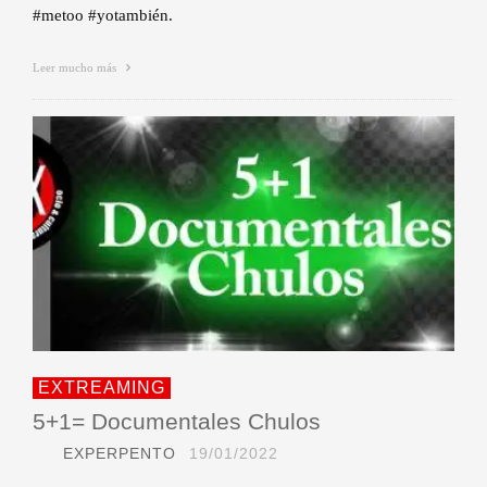
#metoo #yotambién.
Leer mucho más
EXTREAMING
5+1= Documentales Chulos
EXPERPENTO
19/01/2022