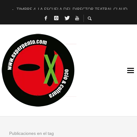
TIMBRE 4, LA ESCUELA DEL DIRECTOR TEATRAL CLAUDIO 
30 AÑOS (NO ES NADA) DE LA KATARSIS DEL TOMATAZO
MILITARES JUDÍAS EN #EXVITA
D’BALDOMEROS REINVENTAN [BITÁCORA 3.0] EN EXVITA
MARSHALL FLASH PRESENTA EN EXVITA [RELATIVA SENCILL
JOFRE BARDAGÍ EN EXVITA INTERPRETANDO A SERRAT
YORCH PRESENTA [CURSO DE ARMONÍA PERSECUTORIA] EN
MAGALÍ SARE NOS EXPLICA [DESCASADA]
«NO TENGO PUTOS SUEÑOS»
[A FUEGO] DE ESTEL DÍAZ
Publicaciones en el tag