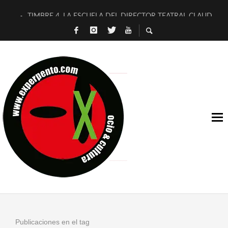
TIMBRE 4, LA ESCUELA DEL DIRECTOR TEATRAL CLAUDIO 
30 AÑOS (NO ES NADA) DE LA KATARSIS DEL TOMATAZO
MILITARES JUDÍAS EN #EXVITA
D’BALDOMEROS REINVENTAN [BITÁCORA 3.0] EN EXVITA
MARSHALL FLASH PRESENTA EN EXVITA [RELATIVA SENCILL
JOFRE BARDAGÍ EN EXVITA INTERPRETANDO A SERRAT
YORCH PRESENTA [CURSO DE ARMONÍA PERSECUTORIA] EN
MAGALÍ SARE NOS EXPLICA [DESCASADA]
«NO TENGO PUTOS SUEÑOS»
[A FUEGO] DE ESTEL DÍAZ
Publicaciones en el tag