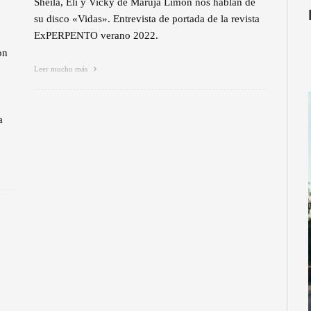
Sheila, Eli y Vicky de Maruja Limón nos hablan de
su disco «Vidas». Entrevista de portada de la revista
ExPERPENTO verano 2022.
on
Leer mucho más
a