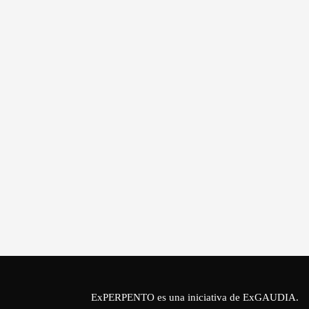
ExPERPENTO es una iniciativa de
ExGAUDIA
.