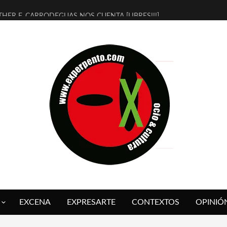
THER F. CARRODEGUAS NOS CUENTA [LIBRES!!!]
ERRA DE GUAPES] DE SANDRA MONFORT
LECTRA JONDA] DE JUAN GUERRERO ZAMORA
MBRE 4, LA ESCUELA DEL DIRECTOR TEATRAL CLAUDIO TOLCACHIR
 AÑOS (NO ES NADA) DE LA KATARSIS DEL TOMATAZO
LITARES JUDÍAS EN #EXVITA
BALDOMEROS REINVENTAN [BITÁCORA 3.0] EN EXVITA
RSHALL FLASH PRESENTA EN EXVITA [RELATIVA SENCILLEZ]
FRE BARDAGÍ EN EXVITA INTERPRETANDO A SERRAT
RCH PRESENTA [CURSO DE ARMONÍA PERSECUTORIA] EN EXVITA
EXCENA
EXPRESARTE
CONTEXTOS
OPINIÓ