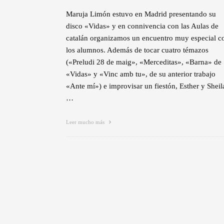
Maruja Limón estuvo en Madrid presentando su
disco «Vidas» y en connivencia con las Aulas de
catalán organizamos un encuentro muy especial c
los alumnos. Además de tocar cuatro témazos
(«Preludi 28 de maig», «Merceditas», «Barna» de
«Vidas» y «Vinc amb tu», de su anterior trabajo
«Ante mí») e improvisar un fiestón, Esther y Sheil
…
Leer mucho más