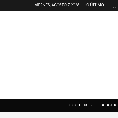
VIERNES, AGOSTO 7 2026
LO ÚLTIMO
ES
[T
[E
TI
30
MI
D’
MA
JO
YO
JUKEBOX
SALA-EX