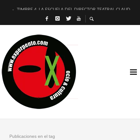
TIMBRE 4, LA ESCUELA DEL DIRECTOR TEATRAL CLAUDIO 
30 AÑOS (NO ES NADA) DE LA KATARSIS DEL TOMATAZO
MILITARES JUDÍAS EN #EXVITA
D’BALDOMEROS REINVENTAN [BITÁCORA 3.0] EN EXVITA
MARSHALL FLASH PRESENTA EN EXVITA [RELATIVA SENCILL
JOFRE BARDAGÍ EN EXVITA INTERPRETANDO A SERRAT
YORCH PRESENTA [CURSO DE ARMONÍA PERSECUTORIA] EN
MAGALÍ SARE NOS EXPLICA [DESCASADA]
«NO TENGO PUTOS SUEÑOS»
[A FUEGO] DE ESTEL DÍAZ
Publicaciones en el tag