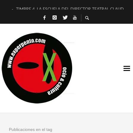
TIMBRE 4, LA ESCUELA DEL DIRECTOR TEATRAL CLAUDIO 
30 AÑOS (NO ES NADA) DE LA KATARSIS DEL TOMATAZO
MILITARES JUDÍAS EN #EXVITA
D’BALDOMEROS REINVENTAN [BITÁCORA 3.0] EN EXVITA
MARSHALL FLASH PRESENTA EN EXVITA [RELATIVA SENCILL
JOFRE BARDAGÍ EN EXVITA INTERPRETANDO A SERRAT
YORCH PRESENTA [CURSO DE ARMONÍA PERSECUTORIA] EN
MAGALÍ SARE NOS EXPLICA [DESCASADA]
«NO TENGO PUTOS SUEÑOS»
[A FUEGO] DE ESTEL DÍAZ
Publicaciones en el tag