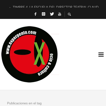
TIMBRE 4, LA ESCUELA DEL DIRECTOR TEATRAL CLAUDIO 
30 AÑOS (NO ES NADA) DE LA KATARSIS DEL TOMATAZO
MILITARES JUDÍAS EN #EXVITA
D’BALDOMEROS REINVENTAN [BITÁCORA 3.0] EN EXVITA
MARSHALL FLASH PRESENTA EN EXVITA [RELATIVA SENCILL
JOFRE BARDAGÍ EN EXVITA INTERPRETANDO A SERRAT
YORCH PRESENTA [CURSO DE ARMONÍA PERSECUTORIA] EN
MAGALÍ SARE NOS EXPLICA [DESCASADA]
«NO TENGO PUTOS SUEÑOS»
[A FUEGO] DE ESTEL DÍAZ
Publicaciones en el tag