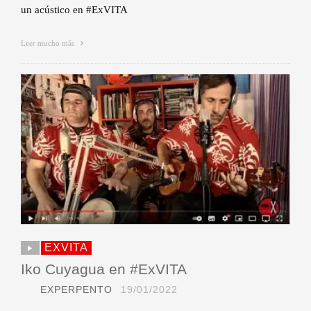
un acústico en #ExVITA
Leer mucho más
EXVITA
Iko Cuyagua en #ExVITA
EXPERPENTO
19/01/2022