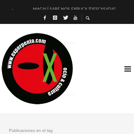
MAGALÍ SARE NOS EXPLICA [DESCASADA]
«NO TENGO PUTOS SUEÑOS»
[A FUEGO] DE ESTEL DÍAZ
[LA BOLA NEGRA] DE JAVIER CALVO Y JAVIER AMBROSSI
OSLO OVNIES LLEGAN CORRIENDO A ARANDA (SONORAMA
FÉLIX CALVO NOS PRESENTA [LAS PALMERAS] (NOVELA DE
[EL SER QUERIDO] DE RODRIGO SOROGOYEN
ENTREVISTA A IVÁN HUMANES POR [EL LIBRO ROJO]
ARRABAL, ARRABAL, ARRABAL, ARRABEAUX
DEL ASOMBRO CASUAL A LA MIRADA PURA: [SOBRE ARTE I
Publicaciones en el tag