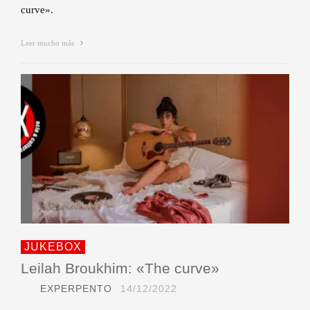
curve».
Leer mucho más
JUKEBOX
Leilah Broukhim: «The curve»
EXPERPENTO
14/12/2022