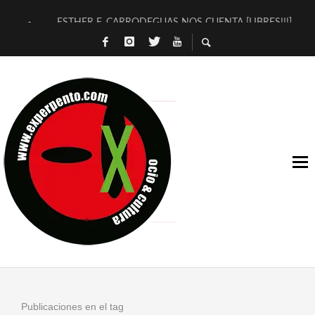
ESTHER F. CARRODEGUAS NOS CUENTA [LIBRES!!!]
[TERRA DE GUAPES] DE SANDRA MONFORT
[ELECTRA JONDA] DE JUAN GUERRERO ZAMORA
TIMBRE 4, LA ESCUELA DEL DIRECTOR TEATRAL CLAUDIO 
30 AÑOS (NO ES NADA) DE LA KATARSIS DEL TOMATAZO
MILITARES JUDÍAS EN #EXVITA
D’BALDOMEROS REINVENTAN [BITÁCORA 3.0] EN EXVITA
MARSHALL FLASH PRESENTA EN EXVITA [RELATIVA SENCILL
JOFRE BARDAGÍ EN EXVITA INTERPRETANDO A SERRAT
YORCH PRESENTA [CURSO DE ARMONÍA PERSECUTORIA] EN
Publicaciones en el tag